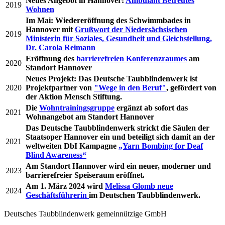
Neues Angebot in Hannover:
Ambulant Betreutes
2019
Wohnen
Im Mai: Wiedereröffnung des Schwimmbades in
Hannover mit
Grußwort der Niedersächsischen
2019
Ministerin für Soziales, Gesundheit und Gleichstellung,
Dr. Carola Reimann
Eröffnung des
barrierefreien Konferenzraumes
am
2020
Standort Hannover
Neues Projekt: Das Deutsche Taubblindenwerk ist
2020
Projektpartner von
"Wege in den Beruf"
, gefördert von
der Aktion Mensch Stiftung.
Die
Wohntrainingsgruppe
ergänzt ab sofort das
2021
Wohnangebot am Standort Hannover
Das Deutsche Taubblindenwerk strickt die Säulen der
Staatsoper Hannover ein und beteiligt sich damit an der
2021
weltweiten DbI Kampagne
„Yarn Bombing for Deaf
Blind Awareness“
Am Standort Hannover wird ein neuer, moderner und
2023
barrierefreier Speiseraum eröffnet.
Am 1. März 2024 wird
Melissa Glomb neue
2024
Geschäftsführerin
im Deutschen Taubblindenwerk.
Deutsches Taubblindenwerk gemeinnützige GmbH