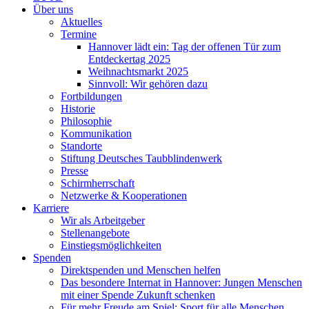
Über uns
Aktuelles
Termine
Hannover lädt ein: Tag der offenen Tür zum
Entdeckertag 2025
Weihnachtsmarkt 2025
Sinnvoll: Wir gehören dazu
Fortbildungen
Historie
Philosophie
Kommunikation
Standorte
Stiftung Deutsches Taubblindenwerk
Presse
Schirmherrschaft
Netzwerke & Kooperationen
Karriere
Wir als Arbeitgeber
Stellenangebote
Einstiegsmöglichkeiten
Spenden
Direktspenden und Menschen helfen
Das besondere Internat in Hannover: Jungen Menschen
mit einer Spende Zukunft schenken
Für mehr Freude am Spiel: Sport für alle Menschen