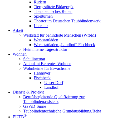
Rudern
Tiergestützte Pädagogik
Therapeutisches Reiten
Spielturnen
Theater im Deutschen Taubblindenwerk
Literatur
Arbeit
Werkstatt für behinderte Menschen (WfbM)
Werkstattläden
Werkstattladen „Landhof“ Fischbeck
Heiminterne Tagesstruktur
Wohnen
Schulinternat
Ambulant Betreutes Wohnen
Wohnheime für Erwachsene
Hannover
Fischbeck
Unser Dorf
Landhof
Dienste & Projekte
Berufsbegleitende Qualifizierung zur
Taubblindenassistenz
GaViD-Sinne
Taubblindentechnische Grundausbildung/Reha
®
EUTB