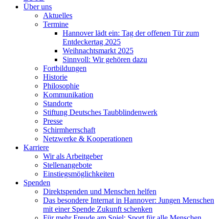
Über uns
Aktuelles
Termine
Hannover lädt ein: Tag der offenen Tür zum
Entdeckertag 2025
Weihnachtsmarkt 2025
Sinnvoll: Wir gehören dazu
Fortbildungen
Historie
Philosophie
Kommunikation
Standorte
Stiftung Deutsches Taubblindenwerk
Presse
Schirmherrschaft
Netzwerke & Kooperationen
Karriere
Wir als Arbeitgeber
Stellenangebote
Einstiegsmöglichkeiten
Spenden
Direktspenden und Menschen helfen
Das besondere Internat in Hannover: Jungen Menschen
mit einer Spende Zukunft schenken
Für mehr Freude am Spiel: Sport für alle Menschen