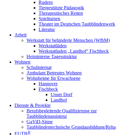
Rudern
Tiergestützte Pädagogik
Therapeutisches Reiten
Spielturnen
Theater im Deutschen Taubblindenwerk
Literatur
Arbeit
Werkstatt für behinderte Menschen (WfbM)
Werkstattläden
Werkstattladen „Landhof“ Fischbeck
Heiminterne Tagesstruktur
Wohnen
Schulinternat
Ambulant Betreutes Wohnen
Wohnheime für Erwachsene
Hannover
Fischbeck
Unser Dorf
Landhof
Dienste & Projekte
Berufsbegleitende Qualifizierung zur
Taubblindenassistenz
GaViD-Sinne
Taubblindentechnische Grundausbildung/Reha
®
EUTB