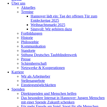
Über uns
Aktuelles
Termine
Hannover lädt ein: Tag der offenen Tür zum
Entdeckertag 2025
Weihnachtsmarkt 2025
Sinnvoll: Wir gehören dazu
Fortbildungen
Historie
Philosophie
Kommunikation
Standorte
Stiftung Deutsches Taubblindenwerk
Presse
Schirmherrschaft
Netzwerke & Kooperationen
Karriere
Wir als Arbeitgeber
Stellenangebote
Einstiegsmöglichkeiten
Spenden
Direktspenden und Menschen helfen
Das besondere Internat in Hannover: Jungen Menschen
mit einer Spende Zukunft schenken
Für mehr Freude am Spiel: Sport für alle Menschen