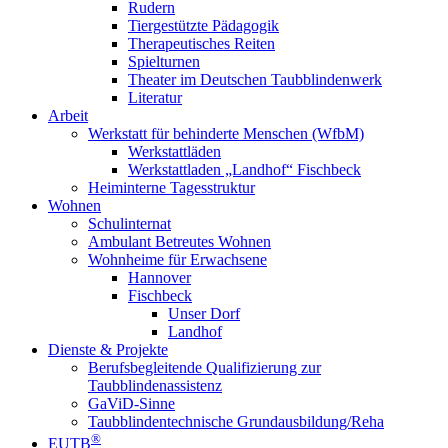
Rudern
Tiergestützte Pädagogik
Therapeutisches Reiten
Spielturnen
Theater im Deutschen Taubblindenwerk
Literatur
Arbeit
Werkstatt für behinderte Menschen (WfbM)
Werkstattläden
Werkstattladen „Landhof“ Fischbeck
Heiminterne Tagesstruktur
Wohnen
Schulinternat
Ambulant Betreutes Wohnen
Wohnheime für Erwachsene
Hannover
Fischbeck
Unser Dorf
Landhof
Dienste & Projekte
Berufsbegleitende Qualifizierung zur
Taubblindenassistenz
GaViD-Sinne
Taubblindentechnische Grundausbildung/Reha
®
EUTB