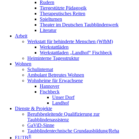
Rudern
Tiergestützte Pädagogik
Therapeutisches Reiten
Spielturnen
Theater im Deutschen Taubblindenwerk
Literatur
Arbeit
Werkstatt für behinderte Menschen (WfbM)
Werkstattläden
Werkstattladen „Landhof“ Fischbeck
Heiminterne Tagesstruktur
Wohnen
Schulinternat
Ambulant Betreutes Wohnen
Wohnheime für Erwachsene
Hannover
Fischbeck
Unser Dorf
Landhof
Dienste & Projekte
Berufsbegleitende Qualifizierung zur
Taubblindenassistenz
GaViD-Sinne
Taubblindentechnische Grundausbildung/Reha
®
EUTB