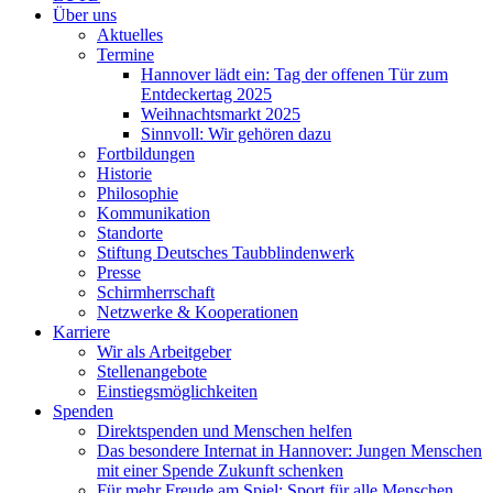
Über uns
Aktuelles
Termine
Hannover lädt ein: Tag der offenen Tür zum
Entdeckertag 2025
Weihnachtsmarkt 2025
Sinnvoll: Wir gehören dazu
Fortbildungen
Historie
Philosophie
Kommunikation
Standorte
Stiftung Deutsches Taubblindenwerk
Presse
Schirmherrschaft
Netzwerke & Kooperationen
Karriere
Wir als Arbeitgeber
Stellenangebote
Einstiegsmöglichkeiten
Spenden
Direktspenden und Menschen helfen
Das besondere Internat in Hannover: Jungen Menschen
mit einer Spende Zukunft schenken
Für mehr Freude am Spiel: Sport für alle Menschen