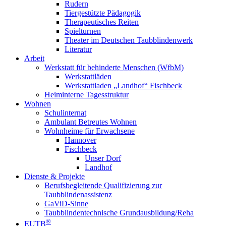
Rudern
Tiergestützte Pädagogik
Therapeutisches Reiten
Spielturnen
Theater im Deutschen Taubblindenwerk
Literatur
Arbeit
Werkstatt für behinderte Menschen (WfbM)
Werkstattläden
Werkstattladen „Landhof“ Fischbeck
Heiminterne Tagesstruktur
Wohnen
Schulinternat
Ambulant Betreutes Wohnen
Wohnheime für Erwachsene
Hannover
Fischbeck
Unser Dorf
Landhof
Dienste & Projekte
Berufsbegleitende Qualifizierung zur
Taubblindenassistenz
GaViD-Sinne
Taubblindentechnische Grundausbildung/Reha
®
EUTB