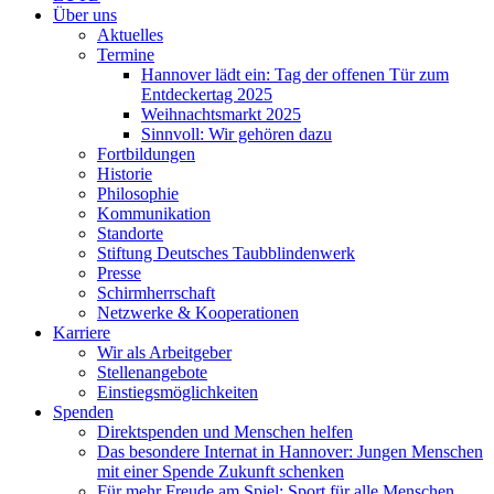
Über uns
Aktuelles
Termine
Hannover lädt ein: Tag der offenen Tür zum
Entdeckertag 2025
Weihnachtsmarkt 2025
Sinnvoll: Wir gehören dazu
Fortbildungen
Historie
Philosophie
Kommunikation
Standorte
Stiftung Deutsches Taubblindenwerk
Presse
Schirmherrschaft
Netzwerke & Kooperationen
Karriere
Wir als Arbeitgeber
Stellenangebote
Einstiegsmöglichkeiten
Spenden
Direktspenden und Menschen helfen
Das besondere Internat in Hannover: Jungen Menschen
mit einer Spende Zukunft schenken
Für mehr Freude am Spiel: Sport für alle Menschen