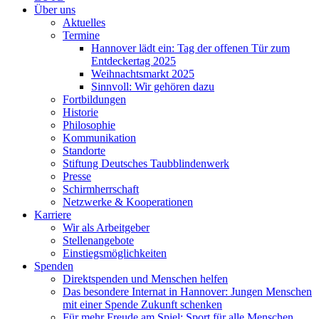
Über uns
Aktuelles
Termine
Hannover lädt ein: Tag der offenen Tür zum
Entdeckertag 2025
Weihnachtsmarkt 2025
Sinnvoll: Wir gehören dazu
Fortbildungen
Historie
Philosophie
Kommunikation
Standorte
Stiftung Deutsches Taubblindenwerk
Presse
Schirmherrschaft
Netzwerke & Kooperationen
Karriere
Wir als Arbeitgeber
Stellenangebote
Einstiegsmöglichkeiten
Spenden
Direktspenden und Menschen helfen
Das besondere Internat in Hannover: Jungen Menschen
mit einer Spende Zukunft schenken
Für mehr Freude am Spiel: Sport für alle Menschen