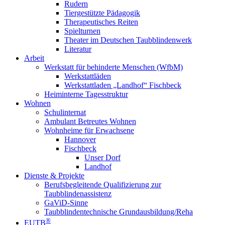
Rudern
Tiergestützte Pädagogik
Therapeutisches Reiten
Spielturnen
Theater im Deutschen Taubblindenwerk
Literatur
Arbeit
Werkstatt für behinderte Menschen (WfbM)
Werkstattläden
Werkstattladen „Landhof“ Fischbeck
Heiminterne Tagesstruktur
Wohnen
Schulinternat
Ambulant Betreutes Wohnen
Wohnheime für Erwachsene
Hannover
Fischbeck
Unser Dorf
Landhof
Dienste & Projekte
Berufsbegleitende Qualifizierung zur
Taubblindenassistenz
GaViD-Sinne
Taubblindentechnische Grundausbildung/Reha
®
EUTB