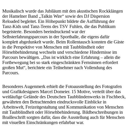
Musikalisch wurde das Jubiläum mit den akustischen Rockklängen
der Hamelner Band „Talkin Wire“ sowie des DJ Dispersion
Reloaded begleitet. Ein Höhepunkt bildete die Aufführung der
Tanz-Kids und Tanz-Teens des TSV Fuhlen, die das Publikum
begeisterte. Besonders beeindruckend war der
Selbsterfahrungsparcours in der Sporthalle, die eigens dafür
komplett abgedunkelt wurde. Beim Rollentausch konnten die Gäste
in die Perspektive von Menschen mit Taubblindheit oder
Hörsehbehinderung wechseln und verschiedene Hindernisse im
Parcours bewältigen. „Das ist wirklich eine Erfahrung – allein die
Fortbewegung bei so stark eingeschränkten Fernsinnen erfordert
großen Mut“, berichtete ein Teilnehmer nach Vollendung des
Parcours.
Besonderes Augenmerk erhielt die Fotoausstellung des Fotografen
und Grafikdesigners Marcel Domeier. 15 Motive, verteilt über das
weitläufige Gelände des Deutschen Taubblindenwerks in Fischbeck,
gewährten den Betrachtenden eindrucksvolle Einblicke in
Arbeitswelt, Freizeitgestaltung und Kommunikation von Menschen
mit Taubblindheit oder Hörsehbehinderung. Bildbeschreibungen in
Brailleschrift sorgten dafür, dass die Ausstellung auch für Menschen
mit visuellen Einschränkungen erfahrbar war.