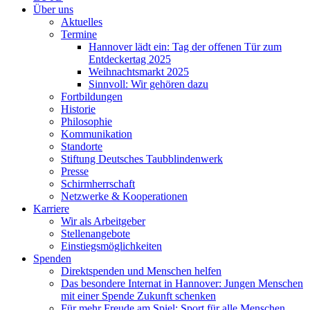
Über uns
Aktuelles
Termine
Hannover lädt ein: Tag der offenen Tür zum
Entdeckertag 2025
Weihnachtsmarkt 2025
Sinnvoll: Wir gehören dazu
Fortbildungen
Historie
Philosophie
Kommunikation
Standorte
Stiftung Deutsches Taubblindenwerk
Presse
Schirmherrschaft
Netzwerke & Kooperationen
Karriere
Wir als Arbeitgeber
Stellenangebote
Einstiegsmöglichkeiten
Spenden
Direktspenden und Menschen helfen
Das besondere Internat in Hannover: Jungen Menschen
mit einer Spende Zukunft schenken
Für mehr Freude am Spiel: Sport für alle Menschen