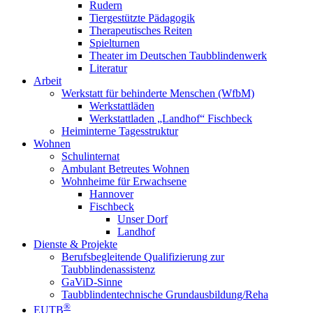
Rudern
Tiergestützte Pädagogik
Therapeutisches Reiten
Spielturnen
Theater im Deutschen Taubblindenwerk
Literatur
Arbeit
Werkstatt für behinderte Menschen (WfbM)
Werkstattläden
Werkstattladen „Landhof“ Fischbeck
Heiminterne Tagesstruktur
Wohnen
Schulinternat
Ambulant Betreutes Wohnen
Wohnheime für Erwachsene
Hannover
Fischbeck
Unser Dorf
Landhof
Dienste & Projekte
Berufsbegleitende Qualifizierung zur
Taubblindenassistenz
GaViD-Sinne
Taubblindentechnische Grundausbildung/Reha
®
EUTB