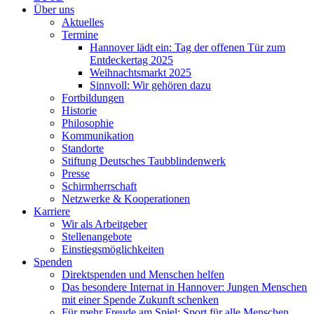
Über uns
Aktuelles
Termine
Hannover lädt ein: Tag der offenen Tür zum
Entdeckertag 2025
Weihnachtsmarkt 2025
Sinnvoll: Wir gehören dazu
Fortbildungen
Historie
Philosophie
Kommunikation
Standorte
Stiftung Deutsches Taubblindenwerk
Presse
Schirmherrschaft
Netzwerke & Kooperationen
Karriere
Wir als Arbeitgeber
Stellenangebote
Einstiegsmöglichkeiten
Spenden
Direktspenden und Menschen helfen
Das besondere Internat in Hannover: Jungen Menschen
mit einer Spende Zukunft schenken
Für mehr Freude am Spiel: Sport für alle Menschen