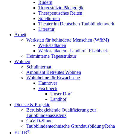
Rudern
Tiergestützte Pädagogik
Therapeutisches Reiten
Spielturnen
Theater im Deutschen Taubblindenwerk
Literatur
Arbeit
Werkstatt für behinderte Menschen (WfbM)
Werkstattläden
Werkstattladen „Landhof“ Fischbeck
Heiminterne Tagesstruktur
Wohnen
Schulinternat
Ambulant Betreutes Wohnen
Wohnheime für Erwachsene
Hannover
Fischbeck
Unser Dorf
Landhof
Dienste & Projekte
Berufsbegleitende Qualifizierung zur
Taubblindenassistenz
GaViD-Sinne
Taubblindentechnische Grundausbildung/Reha
®
EUTB