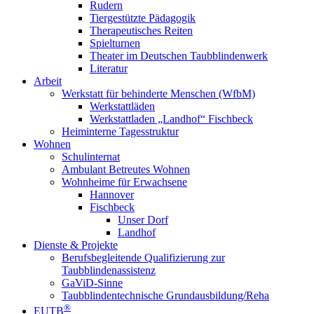
Rudern
Tiergestützte Pädagogik
Therapeutisches Reiten
Spielturnen
Theater im Deutschen Taubblindenwerk
Literatur
Arbeit
Werkstatt für behinderte Menschen (WfbM)
Werkstattläden
Werkstattladen „Landhof“ Fischbeck
Heiminterne Tagesstruktur
Wohnen
Schulinternat
Ambulant Betreutes Wohnen
Wohnheime für Erwachsene
Hannover
Fischbeck
Unser Dorf
Landhof
Dienste & Projekte
Berufsbegleitende Qualifizierung zur
Taubblindenassistenz
GaViD-Sinne
Taubblindentechnische Grundausbildung/Reha
®
EUTB