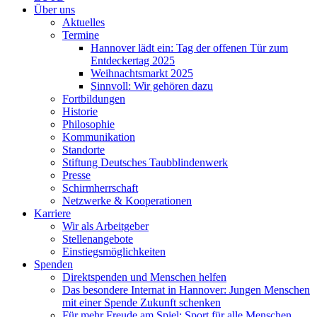
Über uns
Aktuelles
Termine
Hannover lädt ein: Tag der offenen Tür zum
Entdeckertag 2025
Weihnachtsmarkt 2025
Sinnvoll: Wir gehören dazu
Fortbildungen
Historie
Philosophie
Kommunikation
Standorte
Stiftung Deutsches Taubblindenwerk
Presse
Schirmherrschaft
Netzwerke & Kooperationen
Karriere
Wir als Arbeitgeber
Stellenangebote
Einstiegsmöglichkeiten
Spenden
Direktspenden und Menschen helfen
Das besondere Internat in Hannover: Jungen Menschen
mit einer Spende Zukunft schenken
Für mehr Freude am Spiel: Sport für alle Menschen