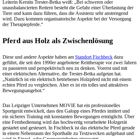
Leiterin Kerstin Trester-Betka weiß: „Bei schweren oder
unausbalancierten Reitern besteht die Gefahr einer Überlastung der
Tiere und kann dazu führen, dass die Assistenz sehr anstrengend
wird. Dazu kommen organisatorische Aspekte bei der Versorgung
der Therapiepferde.“
Pferd aus Holz als Zwischenlösung
Diese und andere Aspekte haben am
Standort Fischbeck
dazu
geführt, die seit den 1990er angebotene Reittherapie vor zwei Jahren
zu pausieren und perspektivisch neu zu denken. Vorerst und mit
einer elektrischen Alternative, die Trester-Betka aufgetan hat.
„Natürlich ist ein elektrisch betriebenes Holzpferd nicht mit einem
echten Pferd zu vergleichen. Aber es ist ein tolles und attraktives
Bewegungsangebot.“
Das Leipziger Unternehmen MOVIE hat ein professionelles
Sportgerät entwickelt, dass den Galopp eines Pferdes imitiert und
ein sicheres Training mit konstanten Bewegungen ermöglicht. Über
eine Fernbedienung wird das hochwertig verarbeitete Holzgerät
gestartet und gesteuert. In Fischbeck ist das elektrische Pferd gerade
in einem Nebenraum der Sporthalle zu Testzwecken aufgebaut und
wird in Einzel- oder Gruppeneinheiten eingesetzt.