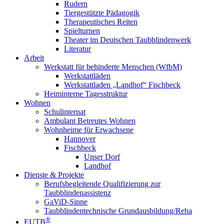
Rudern
Tiergestützte Pädagogik
Therapeutisches Reiten
Spielturnen
Theater im Deutschen Taubblindenwerk
Literatur
Arbeit
Werkstatt für behinderte Menschen (WfbM)
Werkstattläden
Werkstattladen „Landhof“ Fischbeck
Heiminterne Tagesstruktur
Wohnen
Schulinternat
Ambulant Betreutes Wohnen
Wohnheime für Erwachsene
Hannover
Fischbeck
Unser Dorf
Landhof
Dienste & Projekte
Berufsbegleitende Qualifizierung zur
Taubblindenassistenz
GaViD-Sinne
Taubblindentechnische Grundausbildung/Reha
®
EUTB