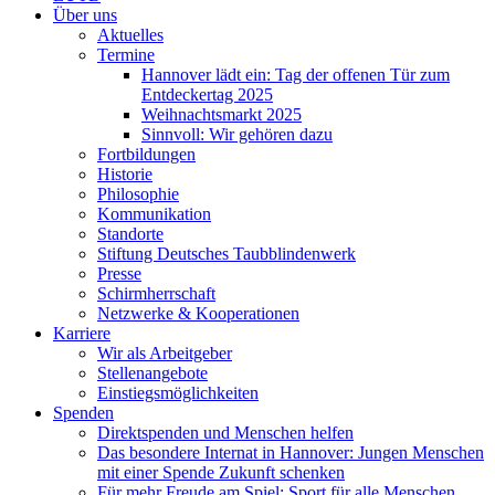
Über uns
Aktuelles
Termine
Hannover lädt ein: Tag der offenen Tür zum
Entdeckertag 2025
Weihnachtsmarkt 2025
Sinnvoll: Wir gehören dazu
Fortbildungen
Historie
Philosophie
Kommunikation
Standorte
Stiftung Deutsches Taubblindenwerk
Presse
Schirmherrschaft
Netzwerke & Kooperationen
Karriere
Wir als Arbeitgeber
Stellenangebote
Einstiegsmöglichkeiten
Spenden
Direktspenden und Menschen helfen
Das besondere Internat in Hannover: Jungen Menschen
mit einer Spende Zukunft schenken
Für mehr Freude am Spiel: Sport für alle Menschen