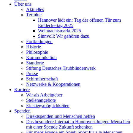
Über uns
Aktuelles
Termine
Hannover lädt ein: Tag der offenen Tür zum
Entdeckertag 2025
Weihnachtsmarkt 2025
Sinnvoll: Wir gehören dazu
Fortbildungen
Historie
Philosophie
Kommunikation
Standorte
Stiftung Deutsches Taubblindenwerk
Presse
Schirmherrschaft
Netzwerke & Kooperationen
Karriere
Wir als Arbeitgeber
Stellenangebote
Einstiegsmöglichkeiten
Spenden
Direktspenden und Menschen helfen
Das besondere Internat in Hannover: Jungen Menschen
mit einer Spende Zukunft schenken
Für mehr Freude am Spiel: Sport für alle Menschen