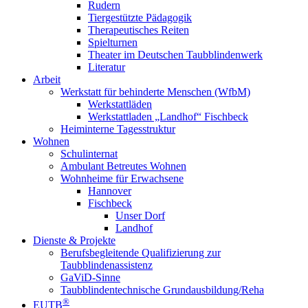
Rudern
Tiergestützte Pädagogik
Therapeutisches Reiten
Spielturnen
Theater im Deutschen Taubblindenwerk
Literatur
Arbeit
Werkstatt für behinderte Menschen (WfbM)
Werkstattläden
Werkstattladen „Landhof“ Fischbeck
Heiminterne Tagesstruktur
Wohnen
Schulinternat
Ambulant Betreutes Wohnen
Wohnheime für Erwachsene
Hannover
Fischbeck
Unser Dorf
Landhof
Dienste & Projekte
Berufsbegleitende Qualifizierung zur
Taubblindenassistenz
GaViD-Sinne
Taubblindentechnische Grundausbildung/Reha
®
EUTB