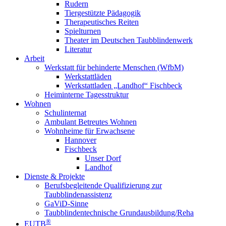
Rudern
Tiergestützte Pädagogik
Therapeutisches Reiten
Spielturnen
Theater im Deutschen Taubblindenwerk
Literatur
Arbeit
Werkstatt für behinderte Menschen (WfbM)
Werkstattläden
Werkstattladen „Landhof“ Fischbeck
Heiminterne Tagesstruktur
Wohnen
Schulinternat
Ambulant Betreutes Wohnen
Wohnheime für Erwachsene
Hannover
Fischbeck
Unser Dorf
Landhof
Dienste & Projekte
Berufsbegleitende Qualifizierung zur
Taubblindenassistenz
GaViD-Sinne
Taubblindentechnische Grundausbildung/Reha
®
EUTB