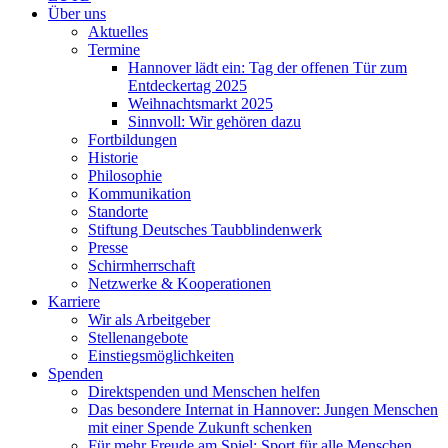
Über uns
Aktuelles
Termine
Hannover lädt ein: Tag der offenen Tür zum
Entdeckertag 2025
Weihnachtsmarkt 2025
Sinnvoll: Wir gehören dazu
Fortbildungen
Historie
Philosophie
Kommunikation
Standorte
Stiftung Deutsches Taubblindenwerk
Presse
Schirmherrschaft
Netzwerke & Kooperationen
Karriere
Wir als Arbeitgeber
Stellenangebote
Einstiegsmöglichkeiten
Spenden
Direktspenden und Menschen helfen
Das besondere Internat in Hannover: Jungen Menschen
mit einer Spende Zukunft schenken
Für mehr Freude am Spiel: Sport für alle Menschen