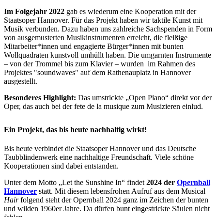
Im Folgejahr 2022
gab es wiederum eine Kooperation mit der
Staatsoper Hannover. Für das Projekt haben wir taktile Kunst mit
Musik verbunden. Dazu haben uns zahlreiche Sachspenden in Form
von ausgemusterten Musikinstrumenten erreicht, die fleißige
Mitarbeiter*innen und engagierte Bürger*innen mit bunten
Wollquadraten kunstvoll umhüllt haben. Die umgarnten Instrumente
– von der Trommel bis zum Klavier – wurden im Rahmen des
Projektes "soundwaves" auf dem Rathenauplatz in Hannover
ausgestellt.
Besonderes Highlight:
Das umstrickte „Open Piano“ direkt vor der
Oper, das auch bei der fete de la musique zum Musizieren einlud.
Ein Projekt, das bis heute nachhaltig wirkt!
Bis heute verbindet die Staatsoper Hannover und das Deutsche
Taubblindenwerk eine nachhaltige Freundschaft. Viele schöne
Kooperationen sind dabei entstanden.
Unter dem Motto „Let the Sunshine In“ findet
2024 der
Opernball
Hannover
statt. Mit diesem lebensfrohen Aufruf aus dem Musical
Hair
folgend steht der Opernball 2024 ganz im Zeichen der bunten
und wilden 1960er Jahre. Da dürfen bunt eingestrickte Säulen nicht