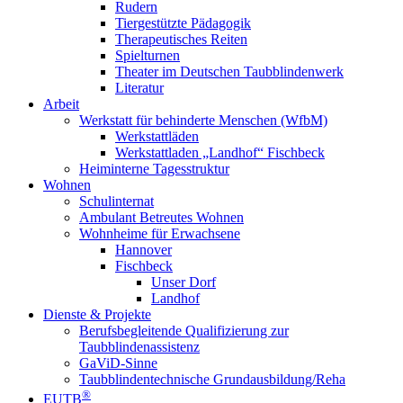
Rudern
Tiergestützte Pädagogik
Therapeutisches Reiten
Spielturnen
Theater im Deutschen Taubblindenwerk
Literatur
Arbeit
Werkstatt für behinderte Menschen (WfbM)
Werkstattläden
Werkstattladen „Landhof“ Fischbeck
Heiminterne Tagesstruktur
Wohnen
Schulinternat
Ambulant Betreutes Wohnen
Wohnheime für Erwachsene
Hannover
Fischbeck
Unser Dorf
Landhof
Dienste & Projekte
Berufsbegleitende Qualifizierung zur
Taubblindenassistenz
GaViD-Sinne
Taubblindentechnische Grundausbildung/Reha
®
EUTB