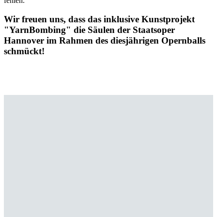
fehlen.
Wir freuen uns, dass das inklusive Kunstprojekt
"YarnBombing" die Säulen der Staatsoper
Hannover im Rahmen des diesjährigen Opernballs
schmückt!
YB2022
YarnBombing22_Gitarre HiT (2)
Klavier gebombt
7
YarnBombing22_Gitarre HiT (5)
Musik im Herzen (5)
_7
4
3
6
Frühling ist wenn die Seele_Angela