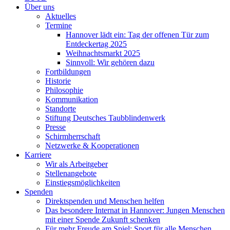
Über uns
Aktuelles
Termine
Hannover lädt ein: Tag der offenen Tür zum
Entdeckertag 2025
Weihnachtsmarkt 2025
Sinnvoll: Wir gehören dazu
Fortbildungen
Historie
Philosophie
Kommunikation
Standorte
Stiftung Deutsches Taubblindenwerk
Presse
Schirmherrschaft
Netzwerke & Kooperationen
Karriere
Wir als Arbeitgeber
Stellenangebote
Einstiegsmöglichkeiten
Spenden
Direktspenden und Menschen helfen
Das besondere Internat in Hannover: Jungen Menschen
mit einer Spende Zukunft schenken
Für mehr Freude am Spiel: Sport für alle Menschen